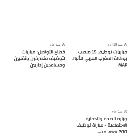
منذ 28 أيام
منذ عام
مباريات توظيف 15 منصب
قطاع التواصل: مباريات
بوكالة المغرب العربي للأنباء
لتوظيف متصرفين وتقنيين
MAP
ومساعدين إداريين
منذ عام
وزارة الصحة والحماية
الاجتماعية - مباراة توظيف
200 تقني من...