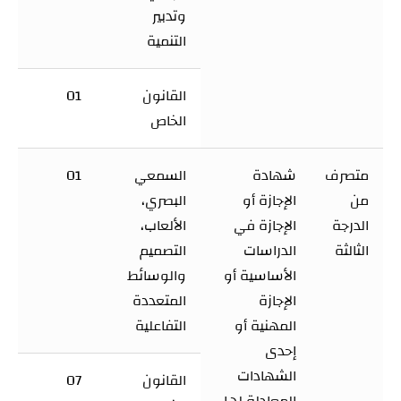
وتدبير
التنمية
القانون
01
الخاص
متصرف
شهادة
السمعي
01
من
الإجازة أو
البصري،
الدرجة
الإجازة في
الألعاب،
الثالثة
الدراسات
التصميم
الأساسية أو
والوسائط
الإجازة
المتعددة
المهنية أو
التفاعلية
إحدى
الشهادات
القانون
07
المعادلة لها