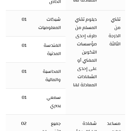
الخاص
تقني
دبلوم تقني
شبكات
01
من
المسلم من
المعلوميات
الدرجة
طرف إحدى
الثالثة
مؤسسات
الهندسة
01
التكوين
المدنية
المهني أو
على إحدى
المحاسبة
01
الشهادات
والمالية
المعادلة لها
سمعي
01
بصري
مساعد
شهادة
جميع
02