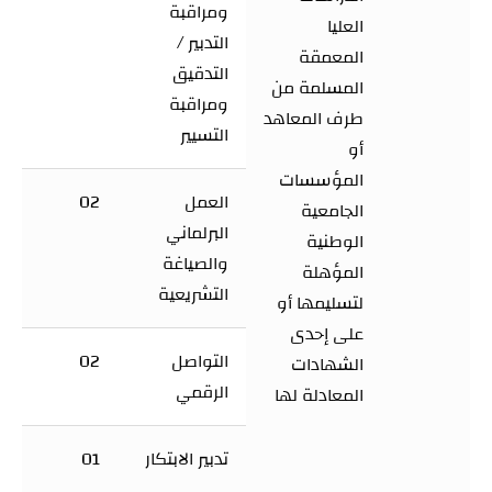
ومراقبة
العليا
التدبير /
المعمقة
التدقيق
المسلمة من
ومراقبة
طرف المعاهد
التسيير
أو
المؤسسات
العمل
02
الجامعية
البرلماني
الوطنية
والصياغة
المؤهلة
التشريعية
لتسليمها أو
على إحدى
التواصل
02
الشهادات
الرقمي
المعادلة لها
تدبير الابتكار
01