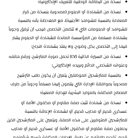
نسخة من البطاقة الوطنية للتعريف الإلكترونية؛
نسخة من الشهادة أو الدبلوم (مصحوبة بنسخة من قرار
المعادلة بالنسبة للشواهد الأجنبية)، مع الملاحظة بأنه بالنسبة
للشواهد أو الدبلومات التي لا تتضمن التخصص فيجب أن ترفق وجوباً
بشهادة مسلمة من المؤسسة المانحة للشهادة أو الدبلوم يشار
فيها إلى التخصص بكل وضوح، ولا يعتد بشهادة النجاح؛
نسخة من السيرة الذاتية (CV) تحمل صورة المترشح، ورقم هاتفه
وعنوانه الشخصي الدائم وبريده الإلكتروني؛
بالنسبة للمترشحين الموظفين يتعين أن يكون طلب الترشيح
مصحوباً بموافقة الإدارة التي ينتمون إليها مسلماً وجوباً من طرف
المصالح المكلفة بالموارد البشرية للإدارة المعنية؛
نسخة من شهادة تثبت صفة مقاوم أو مكفول الأمة أو
عسكري قديم أو محارب قديم، أو لشهادة الإعاقة بالنسبة
للمترشحين المتوفرين على هذه الصفة. ويتعين على المترشحين الذين
يحملون صفة مقاوم أو مكفول الأمة أو عسكري قديم أو محارب
قديم، تقديم طلباتهم عن طريق الإدارات المكلفة بتسيير شؤونهم