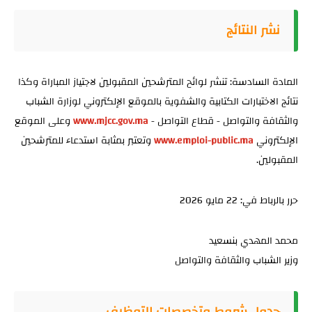
نشر النتائج
المادة السادسة:
تنشر لوائح المترشحين المقبولين لاجتياز المباراة وكذا
نتائج الاختبارات الكتابية والشفوية بالموقع الإلكتروني لوزارة الشباب
والثقافة والتواصل - قطاع التواصل -
www.mjcc.gov.ma
وعلى الموقع
الإلكتروني
www.emploi-public.ma
وتعتبر بمثابة استدعاء للمترشحين
المقبولين.
حرر بالرباط في: 22 مايو 2026
محمد المهدي بنسعيد
وزير الشباب والثقافة والتواصل
جدول شروط وتخصصات التوظيف