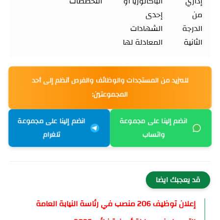
إداري
الباكالوريا أو
التخصصات
من
إحدى
الدرجة
الشهادات
الثانية
المعادلة لها
للمزيد من المستجدات والوظائف والفرص أنظم إلى أحد
المجموعتين:
انضم إلينا على مجموعة
انضم إلينا على مجموعة
واتساب
تلغرام
قد يعجبك ايضا
إعلان توظيف 206 منصب في رئاسة النيابة العامة