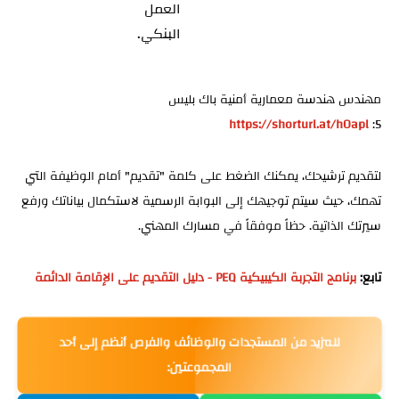
العمل
البنكي.
مهندس هندسة معمارية أمنية باك بليس
https://shorturl.at/hOapl
5:
لتقديم ترشيحك، يمكنك الضغط على كلمة "تقديم" أمام الوظيفة التي
تهمك، حيث سيتم توجيهك إلى البوابة الرسمية لاستكمال بياناتك ورفع
سيرتك الذاتية. حظاً موفقاً في مسارك المهني.
تابع:
برنامج التجربة الكيبيكية PEQ - دليل التقديم على الإقامة الدائمة
للمزيد من المستجدات والوظائف والفرص أنظم إلى أحد
المجموعتين: