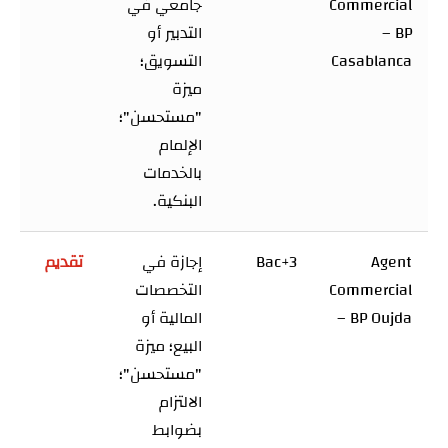
Commercial
جامعي في
– BP
التدبير أو
Casablanca
التسويق؛
ميزة
"مستحسن"؛
الإلمام
بالخدمات
البنكية.
Agent
Bac+3
إجازة في
تقديم
Commercial
التخصصات
– BP Oujda
المالية أو
البيع؛ ميزة
"مستحسن"؛
الالتزام
بضوابط