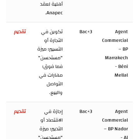
أهلية لعقد
Anapec.
Agent
Bac+3
تكوين في
تقديم
Commercial
التجارة أو
– BP
التسيير؛ ميزة
Marrakech
"مستحسن"
- Béni
فما فوق؛
Mellal
مهارات في
التواصل
والبيع.
Agent
Bac+3
إجازة في
تقديم
Commercial
الاقتصاد أو
– BP Nador
التدبير؛ ميزة
- Al
"مستحسن"