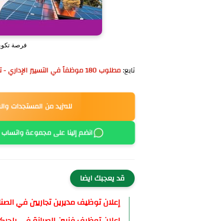
فرصة تكوين
تابع:
مطلوب 180 موظفاً في التسيير الإداري - توظيف فوري
للمزيد من المستجدات وال
انضم إلينا على مجموعة واتساب
قد يعجبك ايضا
إعلان توظيف مديرين تجاريين في الصنا
إعلان توظيف فنيين الصيانة في بلجيكا