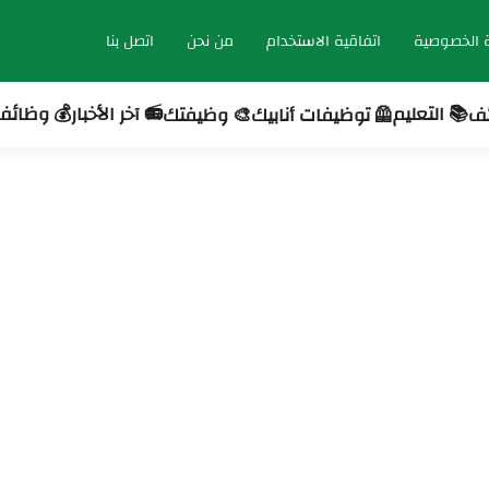
 الخصوصية
اتفاقية الاستخدام
من نحن
اتصل بنا
📚 التعليم
📻 آخر الأخبار
💰 وظائف 
ئف
🦺 توظيفات أنابيك
🎨 وظيفتك