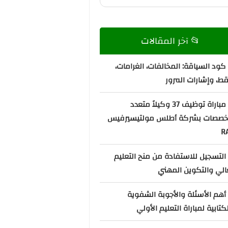
📂 آخر المقالات
كود السياقة: المخالفات، الغرامات،
قط، وإشارات المرور
📌 مباراة توظيف 37 وكيلاً متعدد
تخصصات بشركة أطلس مولتيسيرفيس
R
التسجيل للاستفادة من منح التعليم
الي والتكوين المهني
أهم الأسئلة والأجوبة الشفوية
كتابية لمباراة التعليم الأولي