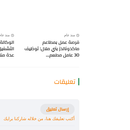
منذ عام
منذ عام
فرصة عمل بمطاعم
الوكالة
ماكدونالدز بني ملال: توظيف
التشغيل
30 عامل مطعم...
عدة من
تعليقات
إرسال تعليق
أكتب تعليقك هنا، من خلاله شاركنا برايك