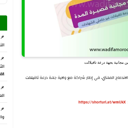
📌 
الن
 مجانية بجهة درعة تافيلالت
ال
AM
الاندماج المهني، في إطار شراكة مع ولاية جهة درعة تافيلالت
📌 
الع
:
https://shorturl.at/wmUkX
📌 
وال