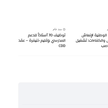
منذ عام
 الوطنية لإنعاش
توظيف 70 أستاذاً للدعم
 والكفاءات: تشغيل
المدرسي بإقليم خنيفرة – عقد
اصب
CDD