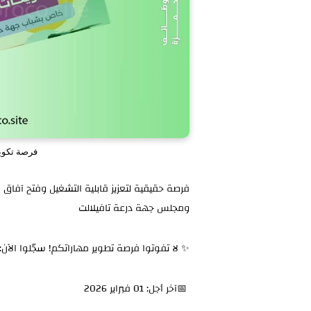
فرصة تكوين
فرصة حقيقية لتعزيز قابلية التشغيل وفتح آفاق 
ومجلس جهة درعة تافيلالت
✨ لا تفوتوا فرصة تطوير مهاراتكم! سجّلوا الآن
📅آخر أجل: 01 فبراير 2026