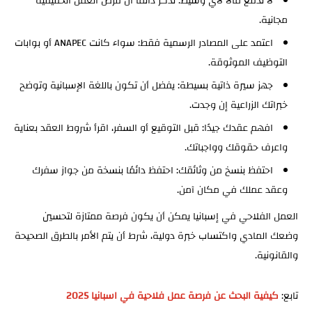
لا تدفع مالاً لأي وسيط: تذكر دائمًا أن فرص العمل الحقيقية
مجانية.
اعتمد على المصادر الرسمية فقط: سواء كانت ANAPEC أو بوابات
التوظيف الموثوقة.
جهز سيرة ذاتية بسيطة: يفضل أن تكون باللغة الإسبانية وتوضح
خبراتك الزراعية إن وجدت.
افهم عقدك جيدًا: قبل التوقيع أو السفر، اقرأ شروط العقد بعناية
واعرف حقوقك وواجباتك.
احتفظ بنسخ من وثائقك: احتفظ دائمًا بنسخة من جواز سفرك
وعقد عملك في مكان آمن.
العمل الفلاحي في إسبانيا يمكن أن يكون فرصة ممتازة لتحسين
وضعك المادي واكتساب خبرة دولية، شرط أن يتم الأمر بالطرق الصحيحة
والقانونية.
تابع:
كيفية البحث عن فرصة عمل فلاحية في اسبانيا 2025