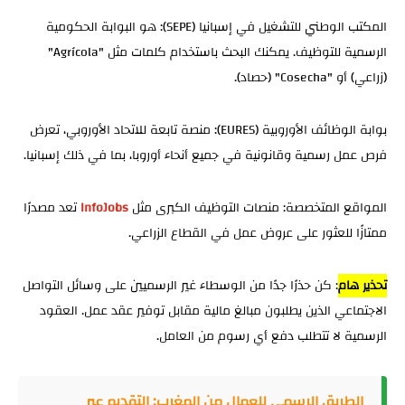
المكتب الوطني للتشغيل في إسبانيا (SEPE): هو البوابة الحكومية
الرسمية للتوظيف. يمكنك البحث باستخدام كلمات مثل "Agrícola"
(زراعي) أو "Cosecha" (حصاد).
بوابة الوظائف الأوروبية (EURES): منصة تابعة للاتحاد الأوروبي، تعرض
فرص عمل رسمية وقانونية في جميع أنحاء أوروبا، بما في ذلك إسبانيا.
المواقع المتخصصة: منصات التوظيف الكبرى مثل
InfoJobs
تعد مصدرًا
ممتازًا للعثور على عروض عمل في القطاع الزراعي.
تحذير هام
: كن حذرًا جدًا من الوسطاء غير الرسميين على وسائل التواصل
الاجتماعي الذين يطلبون مبالغ مالية مقابل توفير عقد عمل. العقود
الرسمية لا تتطلب دفع أي رسوم من العامل.
الطريق الرسمي للعمال من المغرب: التقديم عبر