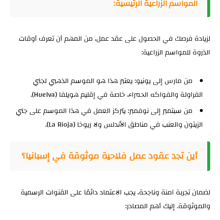
المواسم الزراعية الرئيسية:
لزيادة فرصك في الحصول على عقد عمل، من المهم أن تعرف أوقات
الذروة للمواسم الزراعية:
من مارس إلى يونيو: يعتبر هذا هو الموسم الذهبي لجني
الفراولة والفواكه الحمراء، خاصة في إقليم هويلفا (Huelva).
من سبتمبر إلى نوفمبر: يتركز العمل في هذا الموسم على جني
الزيتون والعنب في مناطق الأندلس ولا ريوخا (La Rioja).
أين تجد عقود عمل فلاحية موثوقة في إسبانيا؟
لضمان تجربة آمنة وناجحة، يجب الاعتماد دائمًا على القنوات الرسمية
والموثوقة. إليك أهم المصادر: