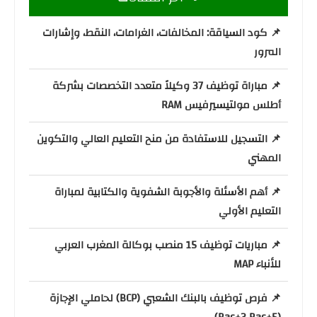
📌 كود السياقة: المخالفات، الغرامات، النقط، وإشارات
المرور
📌 مباراة توظيف 37 وكيلاً متعدد التخصصات بشركة
أطلس مولتيسيرفيس RAM
📌 التسجيل للاستفادة من منح التعليم العالي والتكوين
المهني
📌 أهم الأسئلة والأجوبة الشفوية والكتابية لمباراة
التعليم الأولي
📌 مباريات توظيف 15 منصب بوكالة المغرب العربي
للأنباء MAP
📌 فرص توظيف بالبنك الشعبي (BCP) لحاملي الإجازة