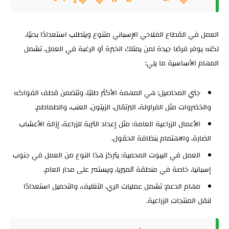
العمل في القطاع الفلاحي الإسباني متنوع ويتطلب استعدادًا بدنيًا،
لكنه يوفر فرصًا جيدة لمن يمتلك الخبرة أو الرغبة في العمل. تشمل
المهام الأساسية ما يلي:
جني المحاصيل: هي المهمة الأكثر طلبًا، وتتضمن قطف الفواكه
والخضروات مثل الفراولة، البرتقال، الزيتون، العنب، والطماطم.
الأعمال الزراعية العامة: مثل إعداد التربة للزراعة، إزالة الأعشاب
الضارة، والاهتمام بنظافة الحقول.
العمل في البيوت المحمية: يتركز هذا النوع من العمل في جنوب
إسبانيا، خاصة في منطقة ألميريا، ويستمر على مدار العام.
مهام الدعم: تشمل عمليات الري، التغليف، والتحميل استعدادًا
لنقل المنتجات الزراعية.