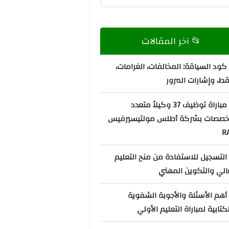
📂 آخر المقالات
كود السياقة: المخالفات، الغرامات،
قط، وإشارات المرور
📌 مباراة توظيف 37 وكيلاً متعدد
تخصصات بشركة أطلس مولتيسيرفيس
R
التسجيل للاستفادة من منح التعليم
الي والتكوين المهني
أهم الأسئلة والأجوبة الشفوية
كتابية لمباراة التعليم الأولي