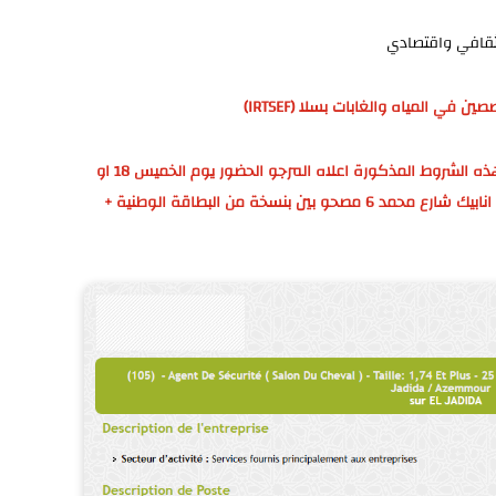
قافي واقتصادي
 في المياه والغابات بسلا (IRTSEF)
للاستفادة من هذا العرض ولمن يتوفرون على هذه الشروط المذكورة اعلاه المرجو الحضور يوم الخميس 18 او
الجمعة 19 شتنبر مع الساعة 9 صباحا الى وكالة انابيك شارع محمد 6 مصحو بين بنسخة من البطاقة الوطنية +