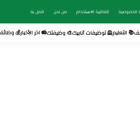
 الخصوصية
اتفاقية الاستخدام
من نحن
اتصل بنا
📚 التعليم
📻 آخر الأخبار
💰 وظائف 
ئف
🦺 توظيفات أنابيك
🎨 وظيفتك