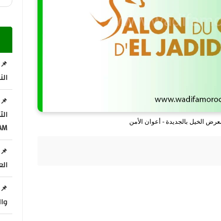
📌 
الن
ال
ض الخيل بالجديدة - أعوان الأمن
AM
📌 
الع
📌 
وال