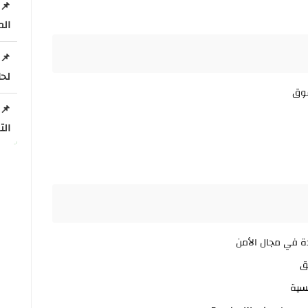
الم
لحامل
فوق
الت
ق
نسية