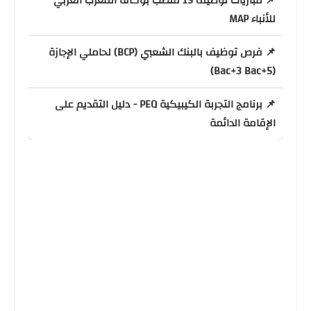
📌 مباريات توظيف 15 منصب بوكالة المغرب العربي
للأنباء MAP
📌 فرص توظيف بالبنك الشعبي (BCP) لحاملي الإجازة
(Bac+3 Bac+5)
📌 برنامج التجربة الكيبيكية PEQ - دليل التقديم على
الإقامة الدائمة