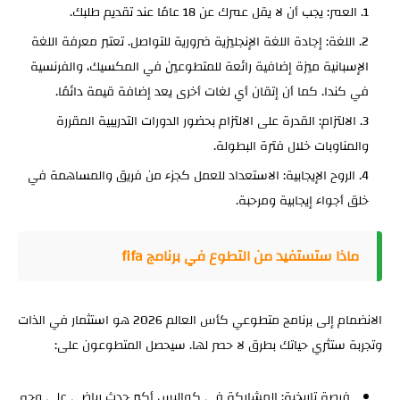
العمر:
يجب أن لا يقل عمرك عن 18 عامًا عند تقديم طلبك.
اللغة:
إجادة اللغة الإنجليزية ضرورية للتواصل. تعتبر معرفة اللغة
الإسبانية ميزة إضافية رائعة للمتطوعين في المكسيك، والفرنسية
في كندا. كما أن إتقان أي لغات أخرى يعد إضافة قيمة دائمًا.
الالتزام:
القدرة على الالتزام بحضور الدورات التدريبية المقررة
والمناوبات خلال فترة البطولة.
الروح الإيجابية:
الاستعداد للعمل كجزء من فريق والمساهمة في
خلق أجواء إيجابية ومرحبة.
ماذا ستستفيد من التطوع في برنامج fifa
الانضمام إلى برنامج متطوعي كأس العالم 2026 هو استثمار في الذات
وتجربة ستثري حياتك بطرق لا حصر لها. سيحصل المتطوعون على:
فرصة تاريخية:
المشاركة في كواليس أكبر حدث رياضي على وجه