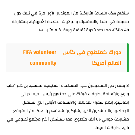
ستقام هذه النسخة التاريخية من المونديال لأول مرة في ثلاث دول
مضيفة هي كندا والمكسيك والولايات المتحدة الأمريكية، بمشاركة
48 منتخبًا، مما يعد بتجربة ثقافية ورياضية لا مثيل لها.
دورك كمتطوع في كأس
FIFA volunteer
العالم أمريكا
community
لا يقتصر دور المتطوعين على المساعدة التنظيمية فحسب، بل هم "قلب
وروح وابتسامة بطولات فيفا"، على حد تعبير رئيس الفيفا جياني
إنفانتينو. إنهم سفراء لمدنهم، والابتسامة الأولى التي تستقبل
الجماهير، والمرشدون الذين يشاركون شغفهم باللعبة. من المتوقع
مشاركة حوالي 65 ألف متطوع، مما سيشكل أكبر مجتمع تطوعي في
تاريخ بطولات الفيفا.