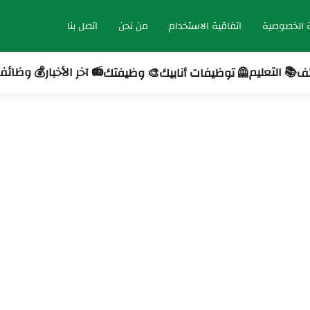
 الخصوصية
اتفاقية الاستخدام
من نحن
اتصل بنا
📚 التعليم
📻 آخر الأخبار
💰 وظائف 
ئف
🦺 توظيفات أنابيك
🎨 وظيفتك