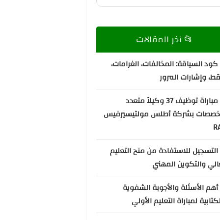
📂 آخر المقالات
كود السياقة: المخالفات، الغرامات،
قط، وإشارات المرور
📌 مباراة توظيف 37 وكيلاً متعدد
تخصصات بشركة أطلس مولتيسيرفيس
R
التسجيل للاستفادة من منح التعليم
الي والتكوين المهني
أهم الأسئلة والأجوبة الشفوية
كتابية لمباراة التعليم الأولي