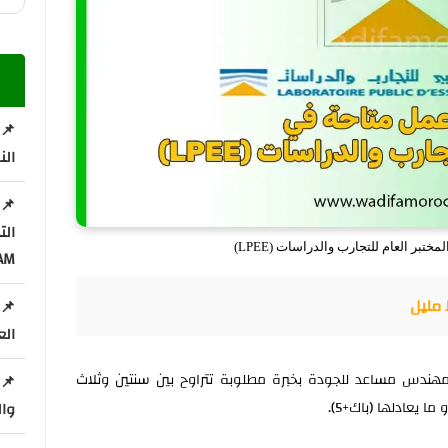
📌 
الن
ال
بر العام للتجارب والدراسات (LPEE)
AM
 مليل
📌 
الع
هندس مساعد للجودة بخبرة مطلوبة تتراوح بين سنتين وثلاث
📌 
 يعادلها (باك+5).
وال