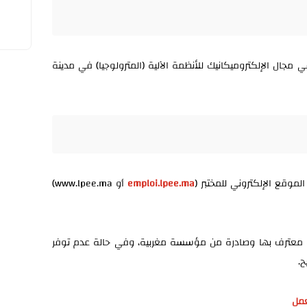
صصين في مجال الإلكتروميكانيك للأنظمة الآلية (المترولوجيا) في مدينة
موقع الإلكتروني للمختبر (
emploi.lpee.ma
أو www.lpee.ma)
معترف بها وصادرة من مؤسسة مغربية، وفي حالة عدم توفر
.
عمل