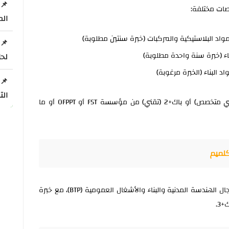
ات مختلفة:
الم
اد البلاستيكية والمركبات (خبرة سنتين مطلوبة)
ء (خبرة سنة واحدة مطلوبة)
لحامل
البناء (الخبرة مرغوبة)
الت
جميع هذه المناصب تتطلب شهادة باك+3 (تقني متخصص) أو باك+2 (تقني) من مؤسسة FST أو OFPPT أو ما
كلميم
يوفر المختبر 4 مناصب لتقنيين متخصصين في مجال الهندسة المدنية والبناء والأشغال العمومية (BTP)، مع خبرة