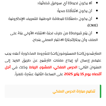
ألا يكون لديه(ا) أي سوابق قضائية؛
أن يكون لائقاً(ة) صحياً؛
أن يكون حاملاً(ة) للبطاقة الوطنية للتعريف الإلكترونية
(CNIE)؛
أن يتم قبوله(ا) من طرف لجنة الانتقاء الأولي بناءً على
الملف وأن يجتاز(تجتاز) الاختبار العملي بنجاح.
المترشحون(ات) المستوفون(ات) للشروط المذكورة أعلاه يجب
عليهم إرسال أو إيداع ملفات الترشيح عن طريق البريد إلى
العنوان التالي:
الحرس الملكي، المشور، الرباط
وذلك في
أجل
أقصاه يوم 15 يناير 2025
على الساعة الثانية عشرة ظهراً.
تنظيم مباراة الحرس الملكي