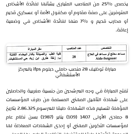
يخصص 25‎%‎ من المناصب المتبارى بشأنها لفائدة الأشخاص
المتوفرين على صفة مقاوم أو مكفول الأمة أو عسكري قديم
أو محارب قديم و 7‎%‎ منها لفائدة الأشخاص في وضعية
إعاقة.
مباراة توظيف 28 منصب حاملي دبلوم ifps بالمركز
الأستشفائي
تفتح المباراة في وجه المرشحين من جنسية مغربية والحاصلين
على شهادة التأهيل المهني المسلمة من طرف المؤسسات
المؤهلة لتسليم هذه الشهادة طبقا للمرسوم 2.86.325 بتاريخ
8 جمادى الأولى 1407 (109) يناير (1987) بسن نظام عام
لمؤسسات التكوين المهني أو إحدى الشهادات المعادلة لها