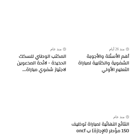
منذ 26 أيام
منذ عام
أهم الأسئلة والأجوبة
المكتب الوطني للسكك
الشفوية والكتابية لمباراة
الحديدة - لائحة المدعوين
التعليم الأولي
لاجتياز شفوي مباراة...
منذ عام
النتائج النهائية لمباراة توظيف
150 مؤطر (الإجازة) ب oncf