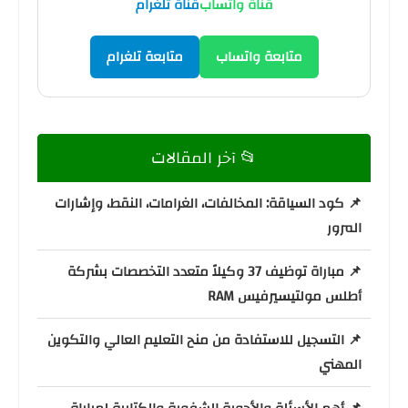
قناة واتساب
قناة تلغرام
متابعة واتساب
متابعة تلغرام
📂 آخر المقالات
📌 كود السياقة: المخالفات، الغرامات، النقط، وإشارات
المرور
📌 مباراة توظيف 37 وكيلاً متعدد التخصصات بشركة
أطلس مولتيسيرفيس RAM
📌 التسجيل للاستفادة من منح التعليم العالي والتكوين
المهني