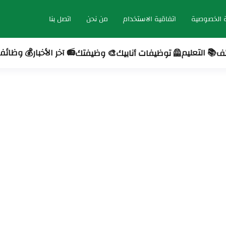
 الخصوصية
اتفاقية الاستخدام
من نحن
اتصل بنا
📚 التعليم
📻 آخر الأخبار
💰 وظائف 
ئف
🦺 توظيفات أنابيك
🎨 وظيفتك