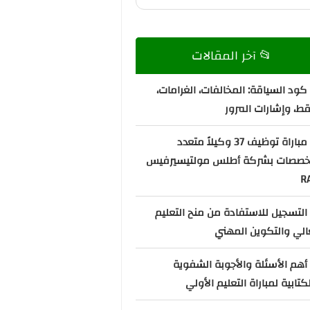
📂 آخر المقالات
كود السياقة: المخالفات، الغرامات،
قط، وإشارات المرور
📌 مباراة توظيف 37 وكيلاً متعدد
تخصصات بشركة أطلس مولتيسيرفيس
R
التسجيل للاستفادة من منح التعليم
الي والتكوين المهني
أهم الأسئلة والأجوبة الشفوية
كتابية لمباراة التعليم الأولي