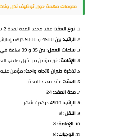
ملومات مهمة حول توظيف ندل ونادلات 
نوع العقد:
عقد محدد المدة لمدة 2 سنة;
الراتب:
بين 4500 و 5000 درهم إماراتي شهريا (صافي);
ساعات العمل
: بين 35 و 39 ساعة في الأسبوع;
الإقامة
: غير مؤمن من قبل صاحب الع
تذكرة طيران (اتجاه واحد)
: مؤمن عليه
العقد:
عقد محدد المدة
مدة العقد
: 24
الراتب
: 4500 درهم / شهر
النقل
: لا
الإقامة
: لا
الوجبات
: لا