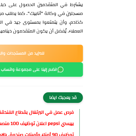
يشترط في المتقدمين الحصول على دبلوم
مسجلين في وكالة "أنابيك". كما يطلب من 
كخادم، وأن يتمتعوا بمستوى جيد في اللغة
العملاء. يُفضل أن يكون المتقدمون دينام
للمزيد من المستجدات وال
انضم إلينا على مجموعة واتساب
قد يعجبك ايضا
فرص عمل في البرتغال بقطاع الفندقة والم
بيبسي pepsi اعلان توظيف 100 منصب
توظيف 90 أمناء وأمينات صندوق بالإمارات العربية المتحدة