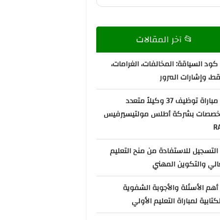
📂 آخر المقالات
كود السياقة: المخالفات، الغرامات،
قط، وإشارات المرور
📌 مباراة توظيف 37 وكيلاً متعدد
تخصصات بشركة أطلس مولتيسيرفيس
R
التسجيل للاستفادة من منح التعليم
الي والتكوين المهني
أهم الأسئلة والأجوبة الشفوية
كتابية لمباراة التعليم الأولي