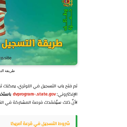
طريقة التس
تم فتح باب التسجيل في اللوتري، يمكنك ت
الإلكتروني:
dvprogram-.state.gov
ب
استخدام 
لأنّ ذلك سيُفقدك فرصة المشاركة في الق
شروط التسجيل في قرعة أمريكا