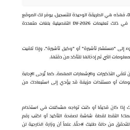
استخدم الموقع الرسمي للتقديم لبرنامج DV، فهذه هي الطريقة الوحيدة للتسجيل. يوفر لك الموقع
التابع لوزارة الخارجية كل ما تحتاجه، بما في ذلك تعليمات DV-2026 التفصيلية بلغات متعددة
ء إلى "مستشار تأشيرة" أو "وكيل تأشيرة". وإذا تلقيت
لومات التي تم إدخالها للتأكد من دقتها.
 تلقي التذكيرات والإشعارات المهمة. كما يُرجى الإجابة
علومات أو مستندات مزيفة قد يؤدي إلى استبعادك من
ك إذا كان قديمًا أو كنت تواجه مشكلات في استخدام
رقمك! التقط لقطة شاشة لصفحة التأكيد أو اكتب رقم
تحقق من حالة طلبك لاحقًا. علماً أن وزارة الخارجية لن