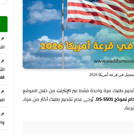
📌 
الن
ال
جيل في قرعة أمريكا 2026
AM
قديم طلبك مرة واحدة فقط عبر الإنترنت من خلال الموقع
📌 
نموذج DS-5501
. يُرجى عدم تقديم طلبك أكثر من مرة،
الع
رعة.
📌 
وال