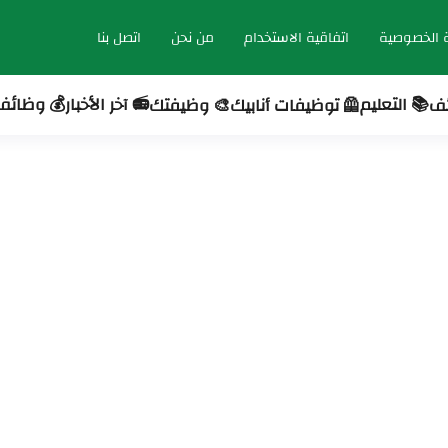
 الخصوصية
اتفاقية الاستخدام
من نحن
اتصل بنا
📚 التعليم
📻 آخر الأخبار
💰 وظائف 
ئف
🦺 توظيفات أنابيك
🎨 وظيفتك