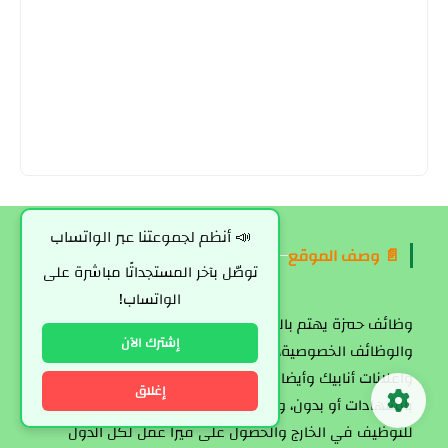
📣 أنظم لجموعتنا عبر الواتساب
📄 وصف الموقع
توصّل بآخر المستجداتًا مباشرة على
الواتساب!
وظائف حمزة يهتم بالوظائف العمومية في المغرب
إشترك الآن
والوظائف الخصوصية، هنا ستتوصل بمباريات التعليم الأولي
واعلانات أنابيك وأيضا التوظيف في الشركات المغربية
إغلاق
بالشهادات أو بدون، وستجد أيضا في هذا الموقع فرص
للتوظيف في الخارج والحصول على فيزا عمل لكل الدول