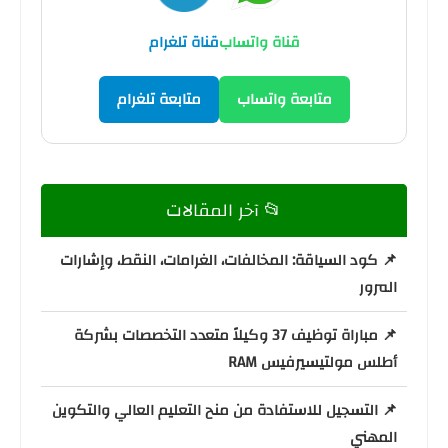
قناة واتساب
قناة تلغرام
متابعة واتساب
متابعة تلغرام
📂 آخر المقالات
📌 كود السياقة: المخالفات، الغرامات، النقط، وإشارات
المرور
📌 مباراة توظيف 37 وكيلاً متعدد التخصصات بشركة
أطلس مولتيسيرفيس RAM
📌 التسجيل للاستفادة من منح التعليم العالي والتكوين
المهني