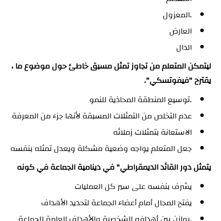
.المعزول
العارض
الدال
ليتمكن المتعلم من تجاوز تمثل مسبق خاطئ حول موضوع ما ،
يقترح "فيفوتسكي".
.توسيع المنطقة المحاذية للنمو
عدم التخلص من التمثلات المسبقة لأنها جزء من المعرفة
الاستعانة بتمثلات زملائه
جعل المتعلم يواجه وضعية مشكلة ويعدل تمثله بنفسه
يتمثل دور القائد الديمقراطي" في دينامية الجماعة في كونه
يشرف بنفسه على سير كل العمليات
يفتح المجال أمام أعضاء الجماعة لتحديد الأهداف
.يوازن بين أهدافه الشخصية والأهداف العامة للجماعة