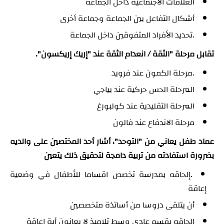
العلاقات الاجتماعية داخل الجماعة
أشكال التفاعل بين الجماعة وجماعة أخرى
.تحديد الأفراد المتفوقين داخل الجماعة
تقابل مرحلة "الثقة / انعدام الثقة عند "إريك إريكسون".
.مرحلة الكمون عند فرويد
المرحلة الحس حركية عند بياجي
المرحلة التقليدية عند كولبورغ
مرحلة الاندفاع عند فالون
عماد طفل يعاني من "التوحد"، أشار أحد المختصين على والديه
بضرورة استفادته من تربية دامجة لتحقيق ذلك يتعين
.إلحاقه بمدرسة تخصص اقساما للأطفال في وضعية
إعاقة
أن يتلقى دروسا من أساتذة متخصصين
إلحاقه بقسم عادي وسط تلاميذ لا يعانون أية إعاقة