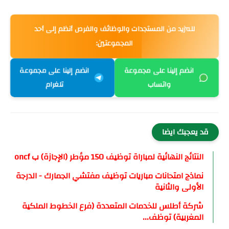
للمزيد من المستجدات والوظائف والفرص أنظم إلى أحد
المجموعتين:
انضم إلينا على مجموعة
انضم إلينا على مجموعة
واتساب
تلغرام
قد يعجبك ايضا
النتائج النهائية لمباراة توظيف 150 مؤطر (الإجازة) ب oncf
نماذج امتحانات مباريات توظيف مفتشي الجمارك - الدرجة
الأولى والثانية
شركة أطلس للخدمات المتعددة (فرع الخطوط الملكية
المغربية) توظف...